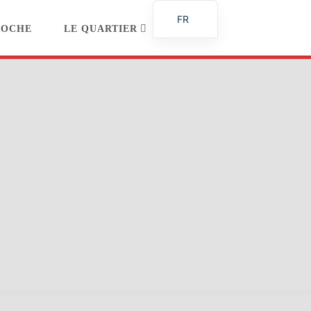
FR
ROCHE
LE QUARTIER
DE_DE
EN
RECHERCHEZ
ES
IT