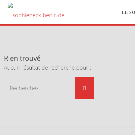
Passer
au
LE S
SOPHIENECK-
contenu
BERLIN.DE
Rien trouvé
Aucun résultat de recherche pour :
Rechercher
Recherchez
: