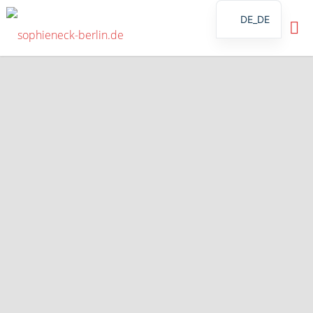
DE_DE
SOPHIENECK-
EN
BERLIN.DE
ES
FR
IT