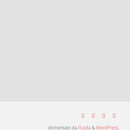
Alimentato da
Fluida
&
WordPress.