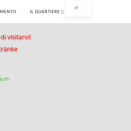
IT
AMENTO
IL QUARTIERE
DE_DE
EN
CERCA
i visitarvi!
ES
FR
tränke
raum