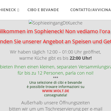
PHIENECK
CIBO E BEVANDE
CONTATTO/AVVICIN
Willkommen im Sophieneck!
Non vediamo l'ora d
finden Sie unserer
Angebot an Speisen und Ge
Wir haben täglich 12:00 – 01:00 Uhr geöffnet,
warme Küche gibt es bis
22:00 Uhr!
 bieten Ihnen einen kleinen, separaten Versammlungs
für bis zu 12 Personen,
parla con noi!
***
Una selezione di cibi e bevande
è possibile trovare informazioni su
WWW.WOLT.DE
consegnatela!
Außerhalb unsere Öffnungszeiten
bitten wir um um Tischreservierung per e-mail