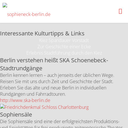
Aktuelles
SOPHIENECK-
BERLIN.DE
Interessante Kulturtipps & Links
Kiez Spandauer Vorstadt
Zur Geschichte einer Ecke
Erlebnis Stadtführung durch den Kiez
Berlin verstehen heißt SKA Schoenebeck-
Stadtrundgänge
Berlin kennen lernen – auch jenseits der üblichen Wege.
Reisen Sie mit uns durch Zeit und Geschichte der Stadt.
Erleben Sie das alte und neue Berlin in individuellen
Rundgängen und Fahrradtouren.
http://www.ska-berlin.de
Sophiensäle
Die Sophiensäle sind eine der erfolgreichsten Produktions-
und Spielstätten für frei produzierte zeitgenössische Theater-,